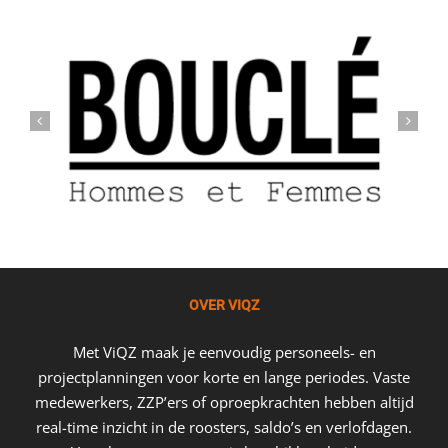
voelt dit dan ook echt als onze eigen bedrijfsapp.
Rini Bolle
,
Bolle Dier en Tuin
Richard Landwer Johan
,
L.J. Sport
OVER VIQZ
Met ViQZ maak je eenvoudig personeels- en
projectplanningen voor korte en lange periodes. Vaste
medewerkers, ZZP’ers of oproepkrachten hebben altijd
real-time inzicht in de roosters, saldo’s en verlofdagen.