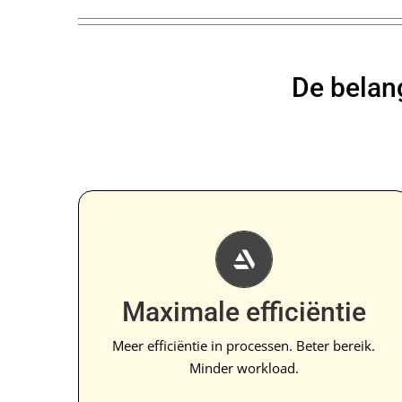
De belan
Geen losse applicaties meer
Efficiëntie in processen, minder workload voor
ondernemer en management. Geen losse
Maximale efficiëntie
systemen meer zoals applicaties, Excels,
WhatsApps, formulieren, nieuwsbrieven en
Meer efficiëntie in processen. Beter bereik.
meer.
Minder workload.