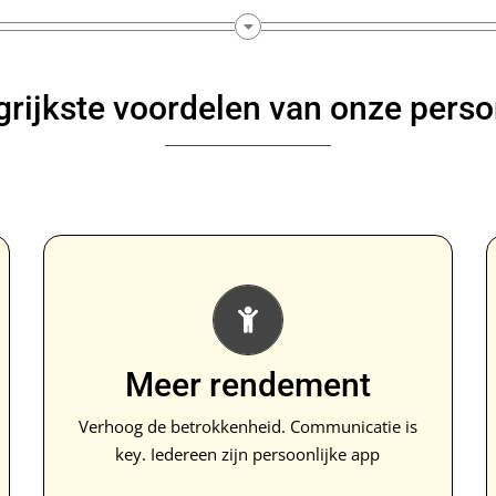
grijkste voordelen van onze perso
Betrokkenheid
Door meer persoonlijke betrokkenheid meer
Meer rendement
waardering. Communicatie verhoogt het
rendement van uw personeel. Bovendien leidt
Verhoog de betrokkenheid. Communicatie is
dit tot een lager ziekteverzuim.
key. Iedereen zijn persoonlijke app