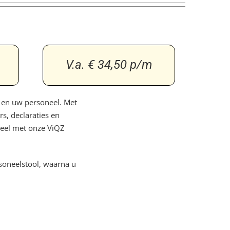
V.a. € 34,50 p/m
f en uw personeel. Met
s, declaraties en
neel met onze ViQZ
soneelstool, waarna u