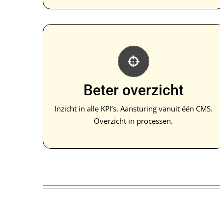
Overzichtelijke efficiëntie
Altijd een actueel overzicht van de personele
bezetting, vakantie- en verzuimdagen.
Beter overzicht
Eenvoudige aansturing van alle planningen,
communicatie en trainingen per individu of
Inzicht in alle KPI’s. Aansturing vanuit één CMS.
groep.
Overzicht in processen.