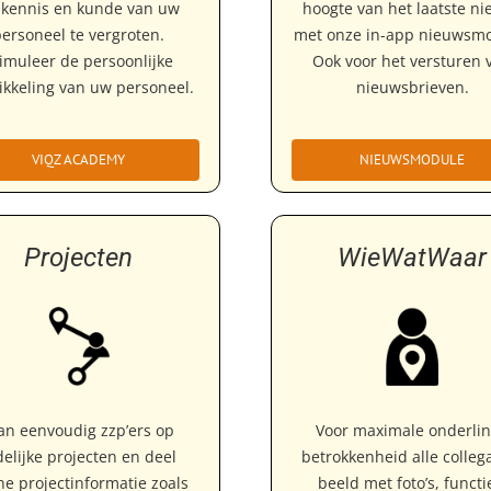
 kennis en kunde van uw
hoogte van het laatste n
personeel te vergroten.
met onze in-app nieuwsmo
imuleer de persoonlijke
Ook voor het versturen 
ikkeling van uw personeel.
nieuwsbrieven.
VIQZ ACADEMY
NIEUWSMODULE
Projecten
WieWatWaar
an eenvoudig zzp’ers op
Voor maximale onderli
jdelijke projecten en deel
betrokkenheid alle collega
ne projectinformatie zoals
beeld met foto’s, functi