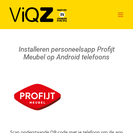
Ga
naar
inhoud
Installeren personeelsapp Profijt
Meubel op Android telefoons
Scan onderstaande QR-code met je telefoon om de app