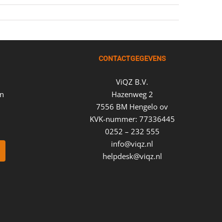
CONTACTGEGEVENS
ViQZ B.V.
en
Hazenweg 2
7556 BM Hengelo ov
KVK-nummer: 77336445
0252 – 232 555
info@viqz.nl
helpdesk@viqz.nl