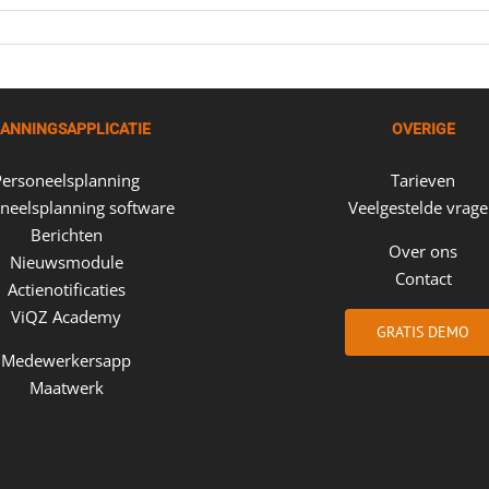
ANNINGSAPPLICATIE
OVERIGE
Personeelsplanning
Tarieven
neelsplanning software
Veelgestelde vrag
Berichten
Over ons
Nieuwsmodule
Contact
Actienotificaties
ViQZ Academy
GRATIS DEMO
Medewerkersapp
Maatwerk