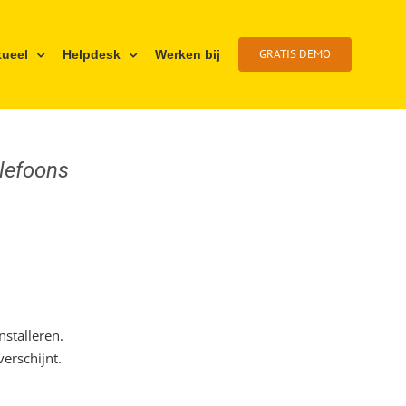
GRATIS DEMO
tueel
Helpdesk
Werken bij
elefoons
stalleren.
verschijnt.