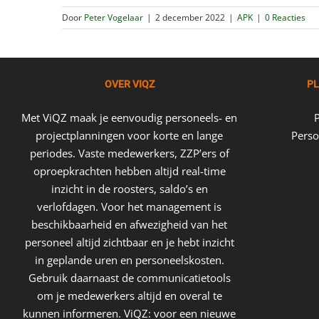
Door
Peter Vogelaar
|
2 december 2022
|
APK
|
0 Reacties
OVER VIQZ
PL
Met ViQZ maak je eenvoudig personeels- en
projectplanningen voor korte en lange
Perso
periodes. Vaste medewerkers, ZZP’ers of
oproepkrachten hebben altijd real-time
inzicht in de roosters, saldo’s en
verlofdagen. Voor het management is
beschikbaarheid en afwezigheid van het
personeel altijd zichtbaar en je hebt inzicht
in geplande uren en personeelskosten.
Gebruik daarnaast de communicatietools
om je medewerkers altijd en overal te
kunnen informeren. ViQZ: voor een nieuwe