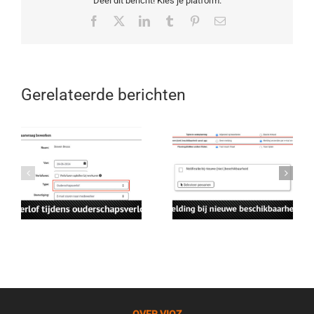
Deel dit bericht! Kies je platform.
Facebook
X
LinkedIn
Tumblr
Pinterest
E-
mail
Gerelateerde berichten