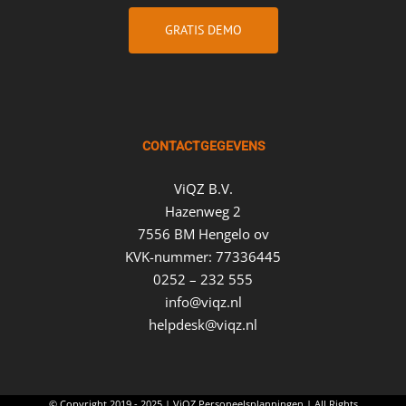
GRATIS DEMO
CONTACTGEGEVENS
ViQZ B.V.
Hazenweg 2
7556 BM Hengelo ov
KVK-nummer: 77336445
0252 – 232 555
info@viqz.nl
helpdesk@viqz.nl
© Copyright 2019 - 2025 |
ViQZ Personeelsplanningen
| All Rights