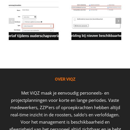
OVER VIQZ
Met ViQZ maak je eenvoudig personeels- en
projectplanningen voor korte en lange periodes. Vaste
medewerkers, ZZP’ers of oproepkrachten hebben altijd
real-time inzicht in de roosters, saldo’s en verlofdagen.
Voor het management is beschikbaarheid en
afwezigheid van het personeel altijd zichtbaar en je hebt