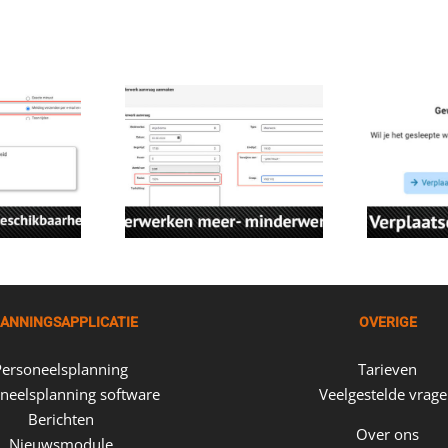
ANNINGSAPPLICATIE
OVERIGE
Personeelsplanning
Tarieven
neelsplanning software
Veelgestelde vrag
Berichten
Over ons
Nieuwsmodule