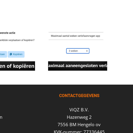
CONTACTGEGEVENS
ViQZ B.V.
en
Hazenweg 2
7556 BM Hengelo ov
KVK-nummer: 77336445