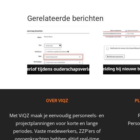
Gerelateerde berichten
OVER VIQZ
PL
Met ViQZ maak je eenvoudig personeels- en
projectplanningen voor korte en lange
Perso
periodes. Vaste medewerkers, ZZP’ers of
oproepkrachten hebben altijd real-time