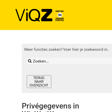
Ga
naar
inhoud
Meer functies zoeken? Voer hier je zoekwoord in.
Zoeken
naar:
TERUG
NAAR
OVERZICHT
Privégegevens in