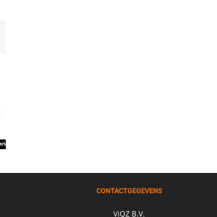
st
-
ail
CONTACTGEGEVENS
ViQZ B.V.