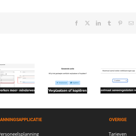
Facebook
X
LinkedIn
Tumblr
Pintere
E
m
ANNINGSAPPLICATIE
OVERIGE
Personeelsplanning
Tarieven