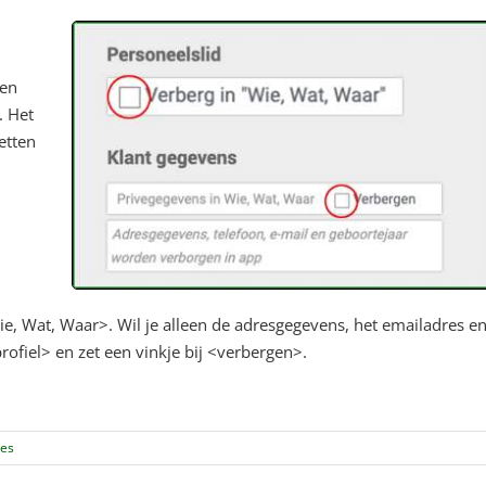
een
. Het
etten
 Wie, Wat, Waar>. Wil je alleen de adresgegevens, het emailadres e
ofiel> en zet een vinkje bij <verbergen>.
ies