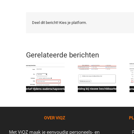
Deel dit bericht! Kies je platform.
Gerelateerde berichten
OVER VIQZ
PL
Met ViQZ maak je eenvoudig personeels- en