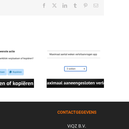
Facebook
X
LinkedIn
Tumblr
Pinterest
E-
mail
CONTACTGEGEVENS
ViQZ B.V.