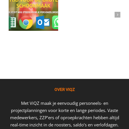
OVER VIQZ
Met ViQZ maak je eenvoudig personeels- en
projectplanningen voor korte en lange periodes. Vaste
medewerkers, ZZP’ers of oproepkrachten hebben altijd
real-time inzicht in de roosters, saldo’s en verlofdagen.