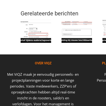
Gerelateerde berichten
OVER VIQZ
PL
Met ViQZ maak je eenvoudig personeels- en
projectplanningen voor korte en lange
Perso
periodes. Vaste medewerkers, ZZP’ers of
oproepkrachten hebben altijd real-time
inzicht in de roosters, saldo’s en
verlofdagen. Voor het management is