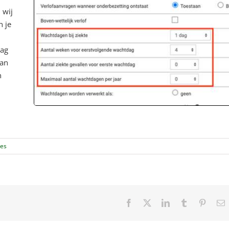
 wij
n je
dag
kan
n
ies
Facebook
X
LinkedIn
Tumblr
Pintere
E
m