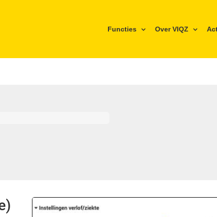
Functies
Over VIQZ
Ac
e)