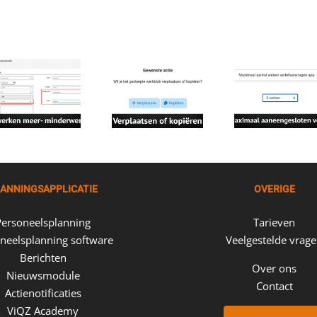
ANNINGSAPPLICATIE
OVERIGE
Personeelsplanning
Tarieven
neelsplanning software
Veelgestelde vrag
Berichten
Over ons
Nieuwsmodule
Contact
Actienotificaties
ViQZ Academy