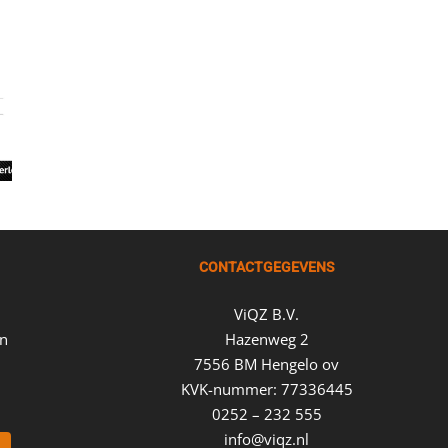
CONTACTGEGEVENS
ViQZ B.V.
en
Hazenweg 2
7556 BM Hengelo ov
KVK-nummer: 77336445
0252 – 232 555
info@viqz.nl