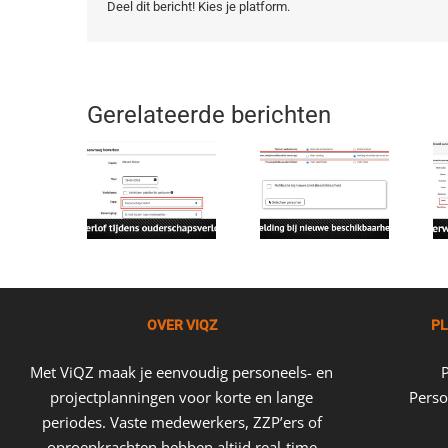
Deel dit bericht! Kies je platform.
Gerelateerde berichten
OVER VIQZ
PL
Met ViQZ maak je eenvoudig personeels- en
projectplanningen voor korte en lange
Perso
periodes. Vaste medewerkers, ZZP’ers of
oproepkrachten hebben altijd real-time