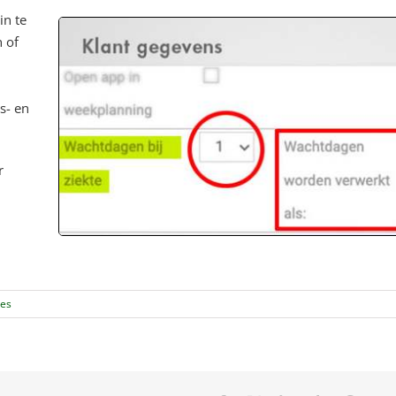
in te
n of
s- en
r
ies