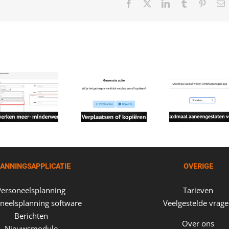
Facebook
X
LinkedIn
Tumblr
Pintere
E
m
ANNINGSAPPLICATIE
OVERIGE
Personeelsplanning
Tarieven
neelsplanning software
Veelgestelde vrag
Berichten
Over ons
Nieuwsmodule