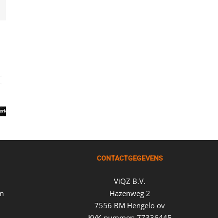
st
-
ail
CONTACTGEGEVENS
ViQZ B.V.
en
Hazenweg 2
7556 BM Hengelo ov
KVK-nummer: 77336445