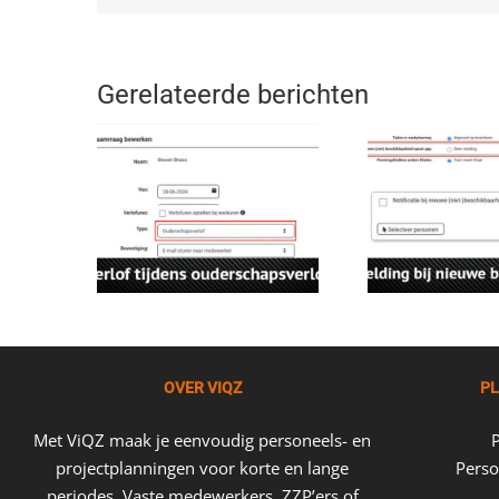
Gerelateerde berichten
OVER VIQZ
PL
Met ViQZ maak je eenvoudig personeels- en
projectplanningen voor korte en lange
Perso
periodes. Vaste medewerkers, ZZP’ers of