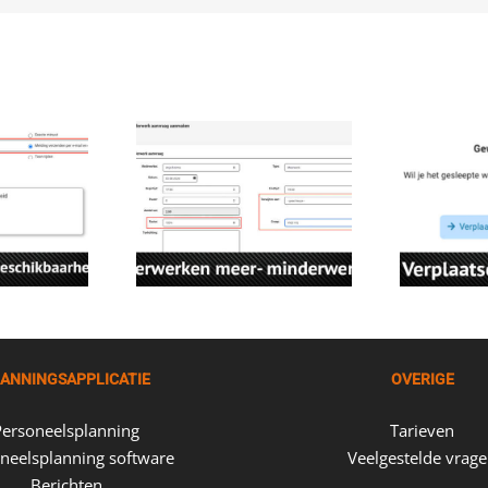
ANNINGSAPPLICATIE
OVERIGE
Personeelsplanning
Tarieven
neelsplanning software
Veelgestelde vrag
Berichten