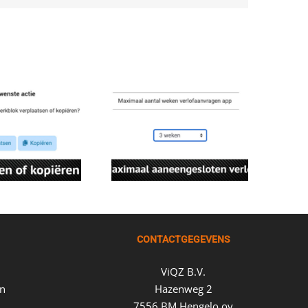
CONTACTGEGEVENS
ViQZ B.V.
en
Hazenweg 2
7556 BM Hengelo ov