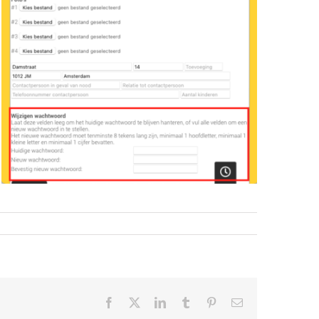
Facebook
X
LinkedIn
Tumblr
Pinterest
E-
mail